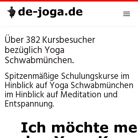
Skip
to
Tog
main
navi
content
Über 382 Kursbesucher
bezüglich Yoga
Schwabmünchen.
Spitzenmäßige Schulungskurse im
Hinblick auf Yoga Schwabmünchen
im Hinblick auf Meditation und
Entspannung.