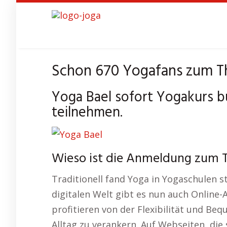
Skip
to
main
content
Schon 670 Yogafans zum T
Yoga Bael sofort Yogakurs 
teilnehmen.
Wieso ist die Anmeldung zum 
Traditionell fand Yoga in Yogaschulen st
digitalen Welt gibt es nun auch Online-
profitieren von der Flexibilität und Beq
Alltag zu verankern. Auf Webseiten, die