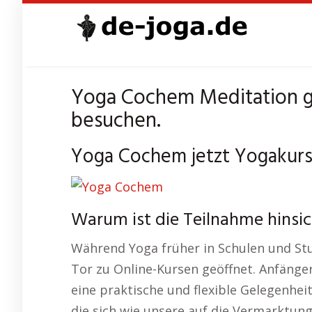
Skip
to
main
content
Yoga Cochem Meditation ga
besuchen.
Yoga Cochem jetzt Yogakurs
Warum ist die Teilnahme hinsi
Während Yoga früher in Schulen und Stud
Tor zu Online-Kursen geöffnet. Anfänger
eine praktische und flexible Gelegenheit
die sich wie unsere auf die Vermarktung