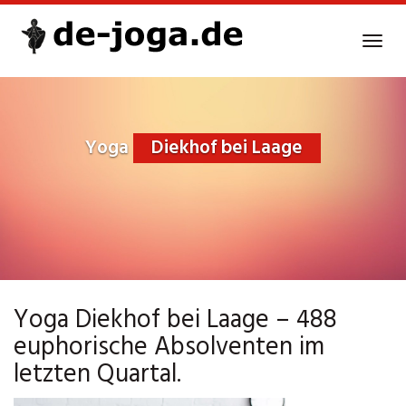
Skip
to
Tog
main
navi
content
Yoga
Diekhof bei Laage
Yoga Diekhof bei Laage – 488
euphorische Absolventen im
letzten Quartal.