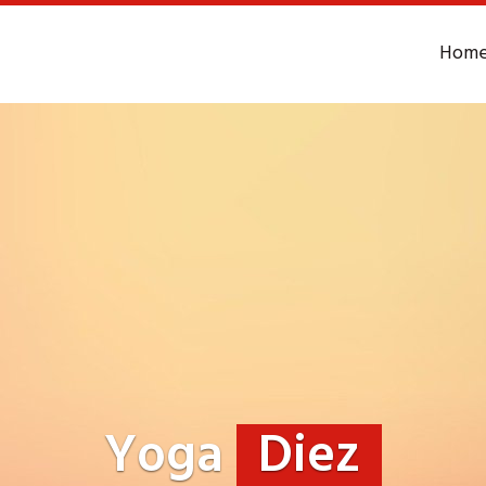
Hom
Yoga
Diez