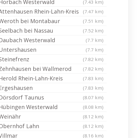
Horbach Westerwald
(7.43 km)
Attenhausen Rhein-Lahn-Kreis
(7.47 km)
Weroth bei Montabaur
(7.51 km)
Seelbach bei Nassau
(7.52 km)
Daubach Westerwald
(7.7 km)
Untershausen
(7.7 km)
Steinefrenz
(7.82 km)
Zehnhausen bei Wallmerod
(7.82 km)
Herold Rhein-Lahn-Kreis
(7.83 km)
Ergeshausen
(7.83 km)
Dörsdorf Taunus
(8.07 km)
Hübingen Westerwald
(8.08 km)
Weinähr
(8.12 km)
Obernhof Lahn
(8.12 km)
Villmar
(8.16 km)