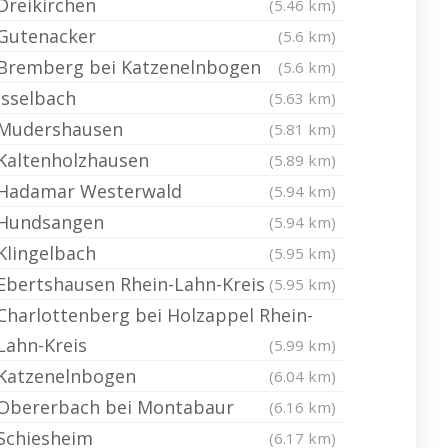
Dreikirchen
(5.46 km)
Gutenacker
(5.6 km)
Bremberg bei Katzenelnbogen
(5.6 km)
Isselbach
(5.63 km)
Mudershausen
(5.81 km)
Kaltenholzhausen
(5.89 km)
Hadamar Westerwald
(5.94 km)
Hundsangen
(5.94 km)
Klingelbach
(5.95 km)
Ebertshausen Rhein-Lahn-Kreis
(5.95 km)
Charlottenberg bei Holzappel Rhein-
Lahn-Kreis
(5.99 km)
Katzenelnbogen
(6.04 km)
Obererbach bei Montabaur
(6.16 km)
Schiesheim
(6.17 km)