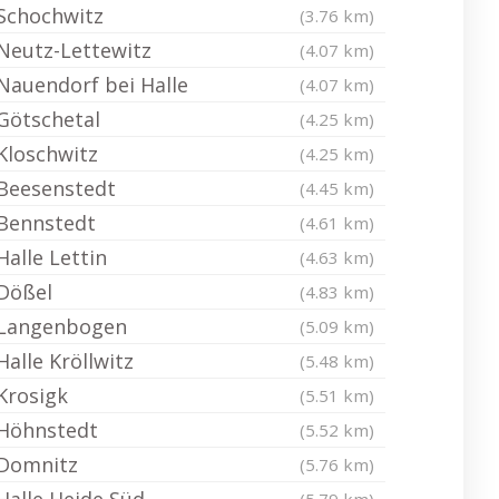
Schochwitz
(3.76 km)
Neutz-Lettewitz
(4.07 km)
Nauendorf bei Halle
(4.07 km)
Götschetal
(4.25 km)
Kloschwitz
(4.25 km)
Beesenstedt
(4.45 km)
Bennstedt
(4.61 km)
Halle Lettin
(4.63 km)
Dößel
(4.83 km)
Langenbogen
(5.09 km)
Halle Kröllwitz
(5.48 km)
Krosigk
(5.51 km)
Höhnstedt
(5.52 km)
Domnitz
(5.76 km)