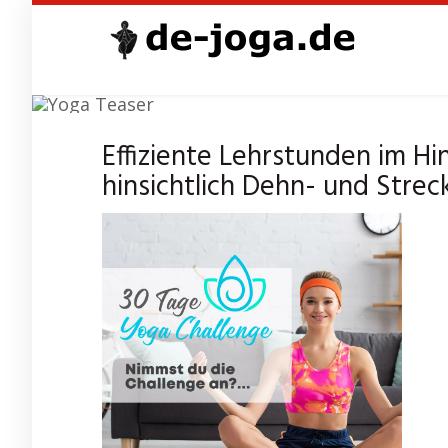
Skip
to
main
content
Y
Effiziente Lehrstunden im Hin
hinsichtlich Dehn- und Stre