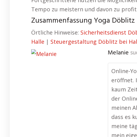
Fortgeschrittene nutzen die Möglichkei
Tempo zu meistern und davon zu profit
Zusammenfassung Yoga Döblitz b
Örtliche Hinweise:
Sicherheitsdienst Döb
Halle
|
Steuergestaltung Döblitz bei Hal
Melanie
su
Online-Yo
eröffnet.
kaum Zeit
der Onlin
meinen Al
dass es k
meine täg
mein eig