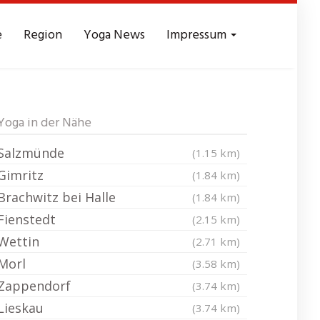
e
Region
Yoga News
Impressum
e
Yoga in der Nähe
Salzmünde
(1.15 km)
Gimritz
(1.84 km)
Brachwitz bei Halle
(1.84 km)
Fienstedt
(2.15 km)
Wettin
(2.71 km)
Morl
(3.58 km)
Zappendorf
(3.74 km)
Lieskau
(3.74 km)