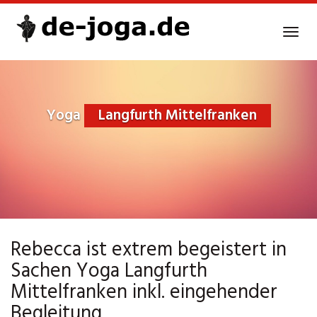
Skip
to
Tog
main
navi
content
Yoga
Langfurth Mittelfranken
Rebecca ist extrem begeistert in
Sachen Yoga Langfurth
Mittelfranken inkl. eingehender
Begleitung.