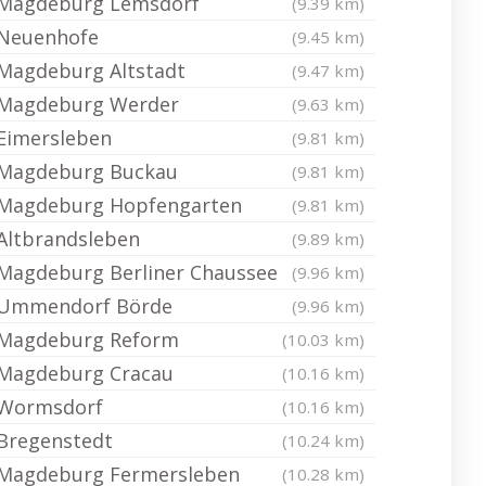
Magdeburg Lemsdorf
(9.39 km)
Neuenhofe
(9.45 km)
Magdeburg Altstadt
(9.47 km)
Magdeburg Werder
(9.63 km)
Eimersleben
(9.81 km)
Magdeburg Buckau
(9.81 km)
Magdeburg Hopfengarten
(9.81 km)
Altbrandsleben
(9.89 km)
Magdeburg Berliner Chaussee
(9.96 km)
Ummendorf Börde
(9.96 km)
Magdeburg Reform
(10.03 km)
Magdeburg Cracau
(10.16 km)
Wormsdorf
(10.16 km)
Bregenstedt
(10.24 km)
Magdeburg Fermersleben
(10.28 km)