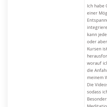
Ich habe 
einer Mög
Entspannu
integriere
kann jede
oder aben
Kursen is
herausfor
worauf ic
die Anfah
meinem W
Die Video
sodass ic
Besonders
Meditatio