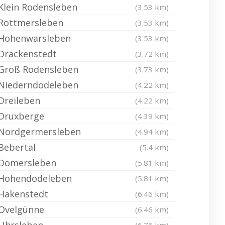
Klein Rodensleben
(3.53 km)
Rottmersleben
(3.53 km)
Hohenwarsleben
(3.53 km)
Drackenstedt
(3.72 km)
Groß Rodensleben
(3.73 km)
Niederndodeleben
(4.22 km)
Dreileben
(4.22 km)
Druxberge
(4.39 km)
Nordgermersleben
(4.94 km)
Bebertal
(5.4 km)
Domersleben
(5.81 km)
Hohendodeleben
(5.81 km)
Hakenstedt
(6.46 km)
Ovelgünne
(6.46 km)