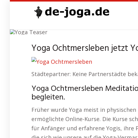
Skip
to
main
content
Yoga Ochtmersleben jetzt Y
Städtepartner: Keine Partnerstädte bek
Yoga Ochtmersleben Meditatio
begleiten.
Früher wurde Yoga meist in physischen S
ermöglichte Online-Kurse. Die Kurse sch
für Anfänger und erfahrene Yogis, ihre P
die sich wie unsere auf die Yoga-Vermar