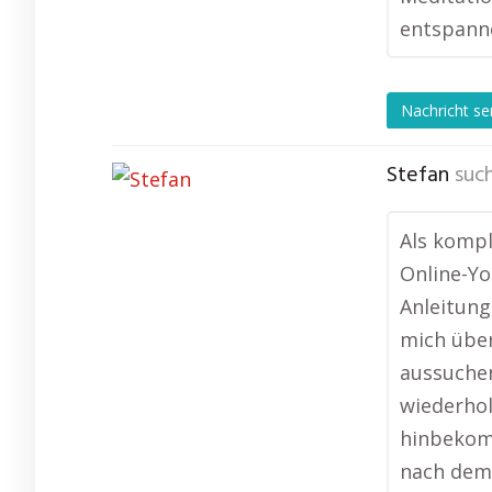
entspanne
Nachricht s
Stefan
such
Als kompl
Online-Yo
Anleitung
mich über
aussuchen
wiederhol
hinbekomm
nach dem