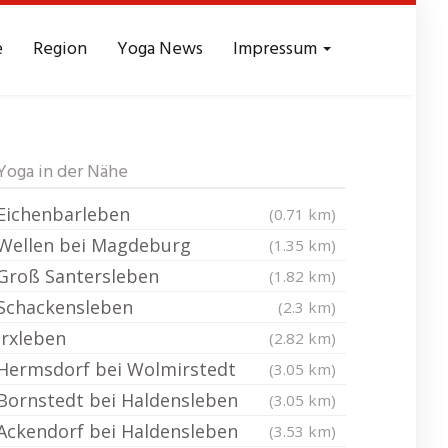
e
Region
Yoga News
Impressum
Yoga in der Nähe
Eichenbarleben
(0.71 km)
Wellen bei Magdeburg
(1.35 km)
Groß Santersleben
(1.82 km)
Schackensleben
(2.3 km)
Irxleben
(2.82 km)
Hermsdorf bei Wolmirstedt
(3.05 km)
Bornstedt bei Haldensleben
(3.05 km)
Ackendorf bei Haldensleben
(3.53 km)