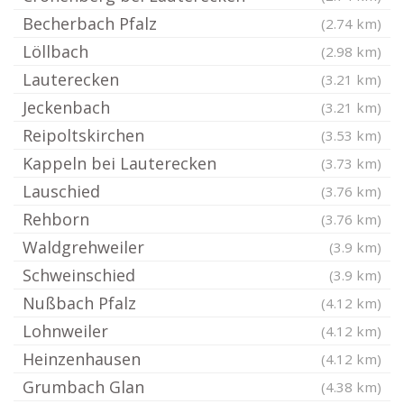
Becherbach Pfalz
(2.74 km)
Löllbach
(2.98 km)
Lauterecken
(3.21 km)
Jeckenbach
(3.21 km)
Reipoltskirchen
(3.53 km)
Kappeln bei Lauterecken
(3.73 km)
Lauschied
(3.76 km)
Rehborn
(3.76 km)
Waldgrehweiler
(3.9 km)
Schweinschied
(3.9 km)
Nußbach Pfalz
(4.12 km)
Lohnweiler
(4.12 km)
Heinzenhausen
(4.12 km)
Grumbach Glan
(4.38 km)