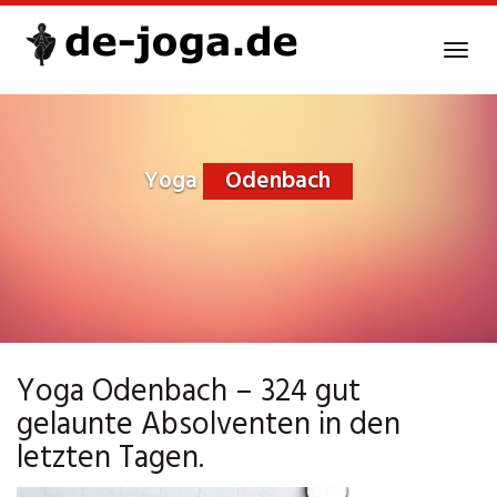
Skip
to
Tog
main
navi
content
Yoga
Odenbach
Yoga Odenbach – 324 gut
gelaunte Absolventen in den
letzten Tagen.