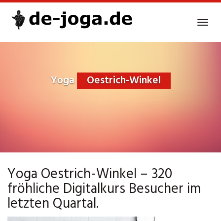
Skip
to
Tog
main
navi
content
Yoga
Oestrich-Winkel
Yoga Oestrich-Winkel – 320
fröhliche Digitalkurs Besucher im
letzten Quartal.