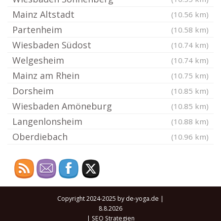
Mainz Altstadt
(10.56 km)
Partenheim
(10.58 km)
Wiesbaden Südost
(10.74 km)
Welgesheim
(10.74 km)
Mainz am Rhein
(10.75 km)
Dorsheim
(10.85 km)
Wiesbaden Amöneburg
(10.85 km)
Langenlonsheim
(10.88 km)
Oberdiebach
(10.96 km)
Copyright 2024-2025 by de-yoga.de |
8.8.2026
|
SEO Strategien