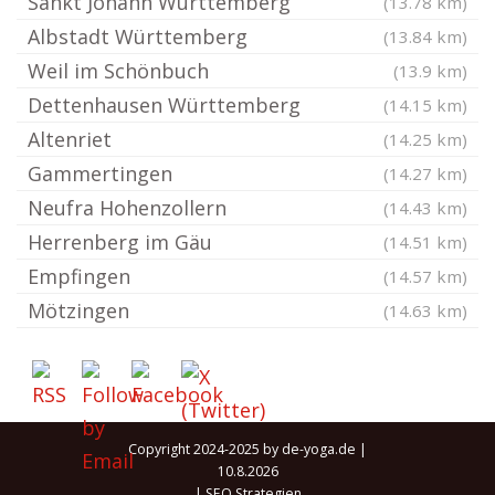
Sankt Johann Württemberg
(13.78 km)
Albstadt Württemberg
(13.84 km)
Weil im Schönbuch
(13.9 km)
Dettenhausen Württemberg
(14.15 km)
Altenriet
(14.25 km)
Gammertingen
(14.27 km)
Neufra Hohenzollern
(14.43 km)
Herrenberg im Gäu
(14.51 km)
Empfingen
(14.57 km)
Mötzingen
(14.63 km)
Copyright 2024-2025 by de-yoga.de |
10.8.2026
|
SEO Strategien