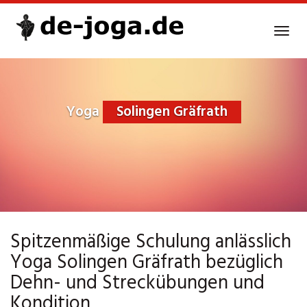
Skip
to
Tog
main
navi
content
Yoga
Solingen Gräfrath
Spitzenmäßige Schulung anlässlich
Yoga Solingen Gräfrath bezüglich
Dehn- und Streckübungen und
Kondition.