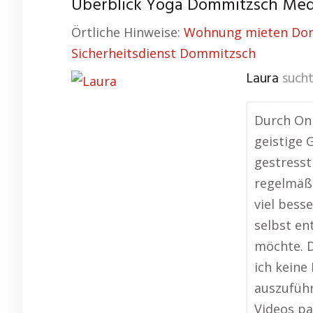
Überblick Yoga Dommitzsch Medi
Örtliche Hinweise:
Wohnung mieten Do
Sicherheitsdienst Dommitzsch
Laura
sucht
Durch Onl
geistige 
gestress
regelmäßi
viel bess
selbst en
möchte. D
ich keine
auszuführe
Videos p