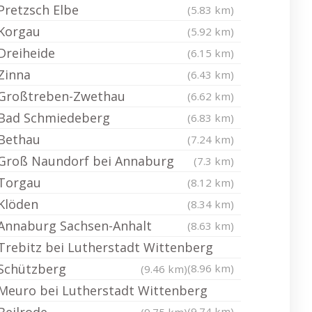
Pretzsch Elbe
(5.83 km)
Korgau
(5.92 km)
Dreiheide
(6.15 km)
Zinna
(6.43 km)
Großtreben-Zwethau
(6.62 km)
Bad Schmiedeberg
(6.83 km)
Bethau
(7.24 km)
Groß Naundorf bei Annaburg
(7.3 km)
Torgau
(8.12 km)
Klöden
(8.34 km)
Annaburg Sachsen-Anhalt
(8.63 km)
Trebitz bei Lutherstadt Wittenberg
Schützberg
(8.96 km)
(9.46 km)
Meuro bei Lutherstadt Wittenberg
(9.74 km)