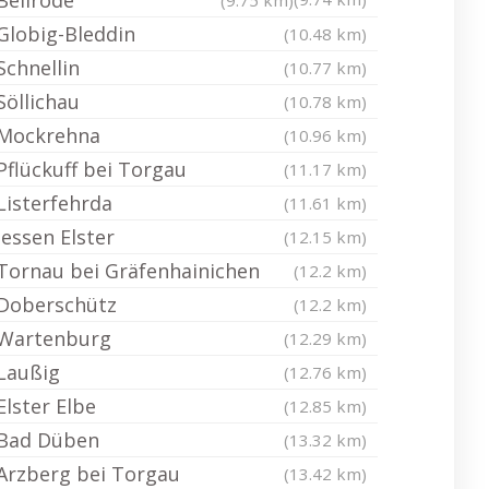
Beilrode
(9.75 km)
Globig-Bleddin
(10.48 km)
Schnellin
(10.77 km)
Söllichau
(10.78 km)
Mockrehna
(10.96 km)
Pflückuff bei Torgau
(11.17 km)
Listerfehrda
(11.61 km)
Jessen Elster
(12.15 km)
Tornau bei Gräfenhainichen
(12.2 km)
Doberschütz
(12.2 km)
Wartenburg
(12.29 km)
Laußig
(12.76 km)
Elster Elbe
(12.85 km)
Bad Düben
(13.32 km)
Arzberg bei Torgau
(13.42 km)