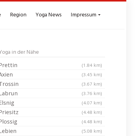
e
Region
Yoga News
Impressum
Yoga in der Nähe
Prettin
(1.84 km)
Axien
(3.45 km)
Trossin
(3.67 km)
Labrun
(3.76 km)
Elsnig
(4.07 km)
Priesitz
(4.48 km)
Plossig
(4.48 km)
Lebien
(5.08 km)