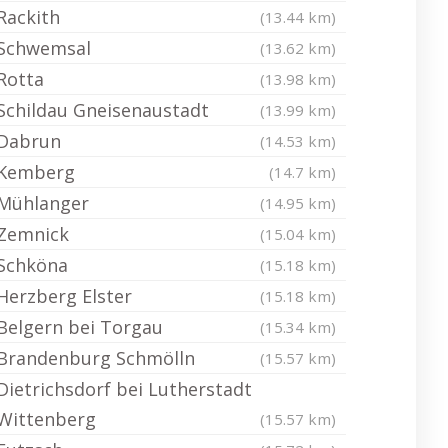
Rackith
(13.44 km)
Schwemsal
(13.62 km)
Rotta
(13.98 km)
Schildau Gneisenaustadt
(13.99 km)
Dabrun
(14.53 km)
Kemberg
(14.7 km)
Mühlanger
(14.95 km)
Zemnick
(15.04 km)
Schköna
(15.18 km)
Herzberg Elster
(15.18 km)
Belgern bei Torgau
(15.34 km)
Brandenburg Schmölln
(15.57 km)
Dietrichsdorf bei Lutherstadt
Wittenberg
(15.57 km)