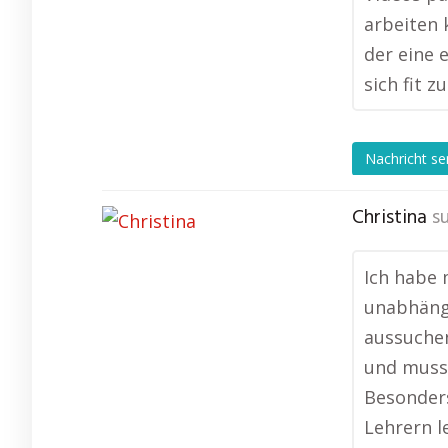
arbeiten 
der eine 
sich fit z
Nachricht s
Christina
s
Ich habe 
unabhängi
aussuche
und muss 
Besonders
Lehrern l