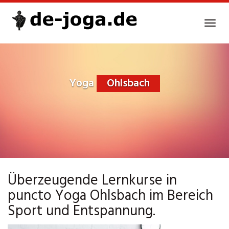
Skip
to
Tog
main
navi
content
Yoga
Ohlsbach
Überzeugende Lernkurse in
puncto Yoga Ohlsbach im Bereich
Sport und Entspannung.